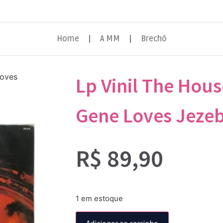
Home
A MM
Brechó
Loves
Lp Vinil The Hous
Gene Loves Jezeb
R$
89,90
1 em estoque
Adicionar ao carrinho