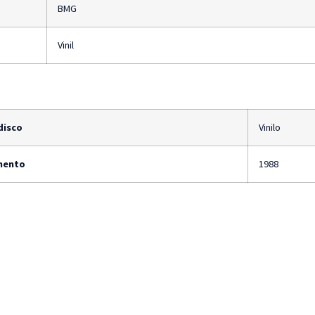
BMG
Vinil
disco
Vinilo
mento
1988