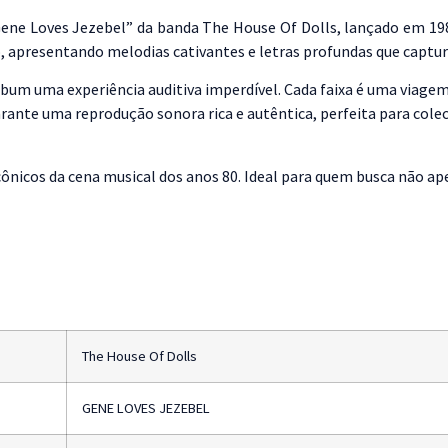
Gene Loves Jezebel” da banda The House Of Dolls, lançado em 19
co, apresentando melodias cativantes e letras profundas que captu
lbum uma experiência auditiva imperdível. Cada faixa é uma viagem
 garante uma reprodução sonora rica e autêntica, perfeita para col
cônicos da cena musical dos anos 80. Ideal para quem busca não ape
The House Of Dolls
GENE LOVES JEZEBEL