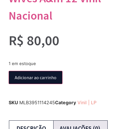
Nacional
R$
80,00
1 em estoque
Adicionar ao carrinho
SKU
MLB3951114245
Category
Vinil | LP
DESCRIÇÃO
AVALIAÇÕES (0)